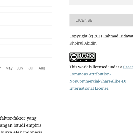
LICENSE
Copyright (c) 2021 Rahmad Hidayat
Khoirul Abidin
This work is licensed under a
Creat
Commons Attribution-
NonCommercial-ShareAlike 4.0
International License
.
faktor-faktor yang
ngan (studi empiris
bursa efek indonesia