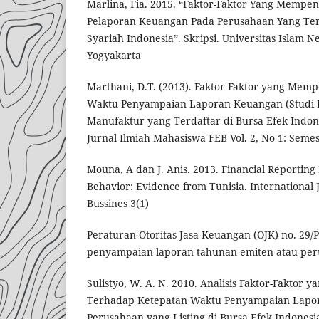
Marlina, Fia. 2015. “Faktor-Faktor Yang Memp
Pelaporan Keuangan Pada Perusahaan Yang Ter
Syariah Indonesia”. Skripsi. Universitas Islam N
Yogyakarta
Marthani, D.T. (2013). Faktor-Faktor yang Mem
Waktu Penyampaian Laporan Keuangan (Studi 
Manufaktur yang Terdaftar di Bursa Efek Indon
Jurnal Ilmiah Mahasiswa FEB Vol. 2, No 1: Semes
Mouna, A dan J. Anis. 2013. Financial Reporting
Behavior: Evidence from Tunisia. Internationa
Bussines 3(1)
Peraturan Otoritas Jasa Keuangan (OJK) no. 29/
penyampaian laporan tahunan emiten atau pe
Sulistyo, W. A. N. 2010. Analisis Faktor-Faktor
Terhadap Ketepatan Waktu Penyampaian Lapo
Perusahaan yang Listing di Bursa Efek Indonesi