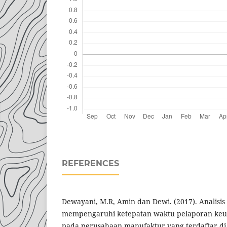
REFERENCES
Dewayani, M.R, Amin dan Dewi. (2017). Analisis 
mempengaruhi ketepatan waktu pelaporan keua
pada perusahaan manufaktur yang terdaftar di 