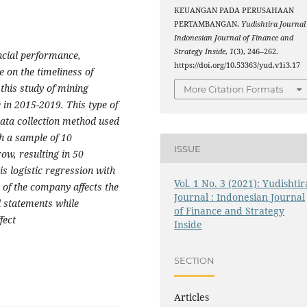
KEUANGAN PADA PERUSAHAAN
PERTAMBANGAN.
Yudishtira Journal 
Indonesian Journal of Finance and
Strategy Inside
,
1
(3), 246–262.
ancial performance,
https://doi.org/10.53363/yud.v1i3.17
 on the timeliness of
this study of mining
More Citation Formats
in 2015-2019. This type of
data collection method used
h a sample of 10
ISSUE
ow, resulting in 50
is logistic regression with
Vol. 1 No. 3 (2021): Yudishtir
e of the company affects the
Journal : Indonesian Journal
l statements while
of Finance and Strategy
fect
Inside
SECTION
Articles